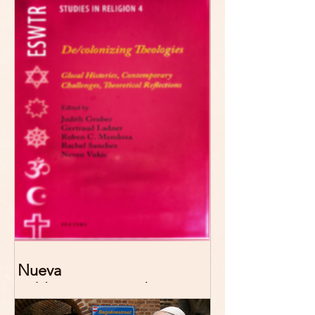
Narrativas teológicas de
esperanza" 7-8 Noviembre
2026 Madrid
Nueva
publicación: De/colonizing
Theologies. Glocal Histories,