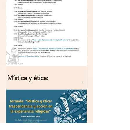
Mística y ética:
trascendencia y acción en la
experiencia religiosa.
Jornada y presentación del
libro: 8 de junio (lunes),
Comillas (Madrid) 19horas