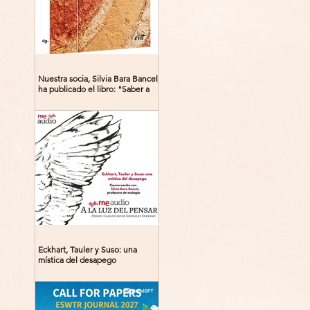
Nuestra socia, Silvia Bara Bancel,
ha publicado el libro: "Saber a
Dios. Beguinas, maestras y
místicas en la Edad Media"
Eckhart, Tauler y Suso: una
mística del desapego