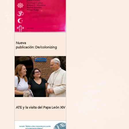
Nueva
publicación: De/colonizing
Theologies. Glocal Histories,
Contemporary Challenges,
Theoretical Reflections
ATE y la visita del Papa León XIV