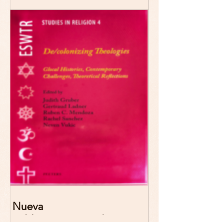
"Reescribir lo común.
Narrativas teológicas de
esperanza" 7-8 Noviembre
2026 Madrid
Nueva
publicación: De/colonizing