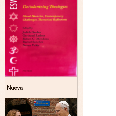
2026 Madrid
Nueva
publicación: De/colonizing
Theologies. Glocal Histories,
Contemporary Challenges,
Theoretical Reflections