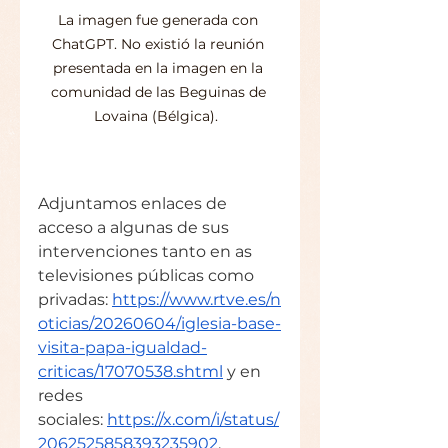
La imagen fue generada con 
ChatGPT. No existió la reunión 
presentada en la imagen en la 
comunidad de las Beguinas de 
Lovaina (Bélgica).  
Adjuntamos enlaces de 
acceso a algunas de sus 
intervenciones tanto en as 
televisiones públicas como 
privadas: 
https://www.rtve.es/n
oticias/20260604/iglesia-base-
visita-papa-igualdad-
criticas/17070538.shtml
 y en 
redes 
sociales: 
https://x.com/i/status/
2062525858393235902
.