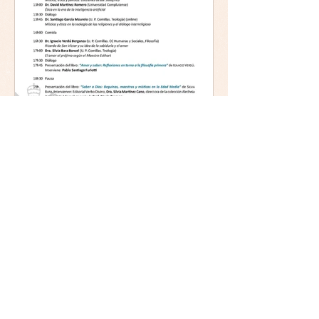
Mística y ética:
trascendencia y acción en la
experiencia religiosa.
Jornada y presentación del
libro: 8 de junio (lunes),
Comillas (Madrid) 19horas