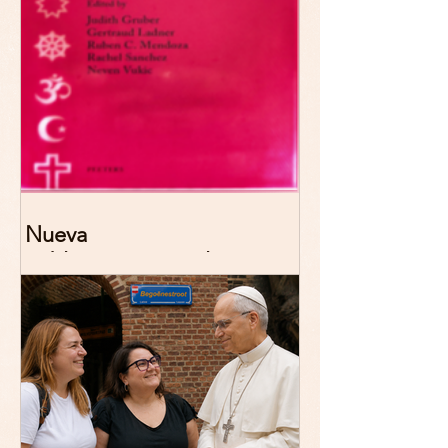
Nueva
publicación: De/colonizing
Theologies. Glocal Histories,
Contemporary Challenges,
Theoretical Reflections