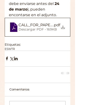
debe enviarse antes del 
24 
de marzo
), pueden 
encontarse en el adjunto.
CALL_FOR_PAPERS_LVIV_AGO23_ESwebsite
.pdf
Descargar PDF • 169KB
Etiquetas:
ESWTR
Comentarios