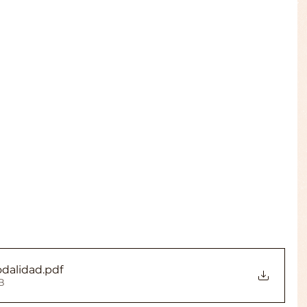
odalidad
.pdf
B