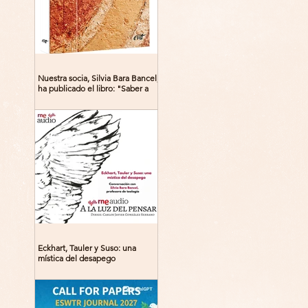
Nuestra socia, Silvia Bara Bancel,
ha publicado el libro: "Saber a
Dios. Beguinas, maestras y
místicas en la Edad Media"
Eckhart, Tauler y Suso: una
mística del desapego