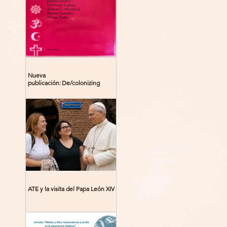
Nueva
publicación: De/colonizing
Theologies. Glocal Histories,
Contemporary Challenges,
Theoretical Reflections
ATE y la visita del Papa León XIV