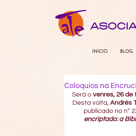
ASOCI
INICIO
BLOG
Coloquios na Encrucil
Será o 
venres, 26 de 
Desta volta, 
Andrés T
publicado no nº 2
encriptado: a Bibl