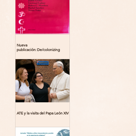
Nueva
publicación: De/colonizing
Theologies. Glocal Histories,
Contemporary Challenges,
Theoretical Reflections
ATE y la visita del Papa León XIV