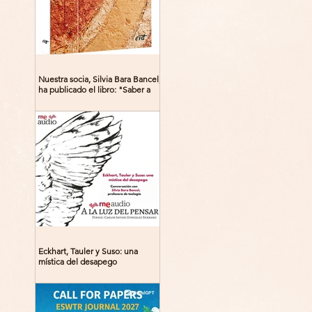
Nuestra socia, Silvia Bara Bancel,
ha publicado el libro: "Saber a
Dios. Beguinas, maestras y
místicas en la Edad Media"
Eckhart, Tauler y Suso: una
mística del desapego