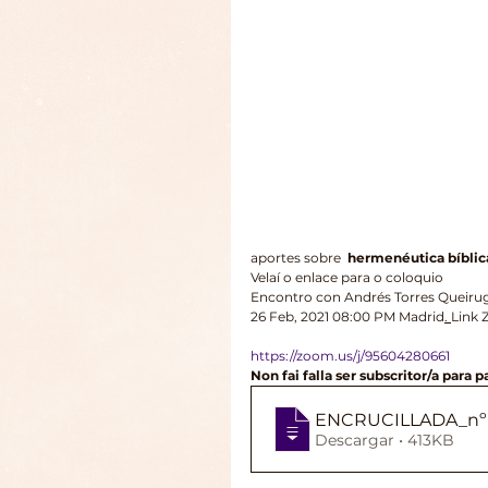
aportes sobre  
hermenéutica bíblic
Velaí o enlace para o coloquio 
Encontro con Andrés Torres Queiruga
26 Feb, 2021 08:00 PM Madrid
. 
Link 
https://zoom.us/j/95604280661
Non fai falla ser subscritor/a para pa
ENCRUCILLADA_nº 2
Descargar • 413KB