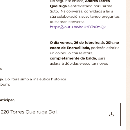
No seguinte enlace, 
Andrés Torres 
Queiruga
 é entrevistado por Carme 
Soto.  Na conversa, convídaos a ler a 
súa colaboración, suscitando preguntas 
que abran conversa. 
https://youtu.be/oqUzD3s6mQk
O día venres, 26 de febreiro, ás 20h, no 
zoom de Encrucillada, 
poderán asistir a 
un coloquio coa relatora, 
completamente de balde
, para 
aclarará dúbidas e escoitar novos 
a.
. Do literalsimo a maieutica histórica
Zoom: 
rticipar.
20 Torres Queiruga Do l
.