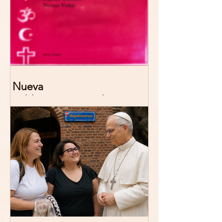
Nueva
publicación: De/colonizing
Theologies. Glocal Histories,
Contemporary Challenges,
Theoretical Reflections