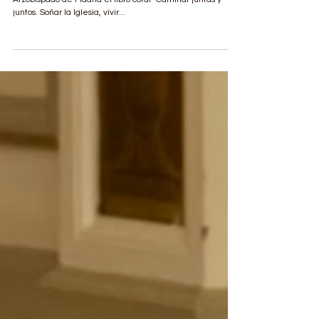
La socia y teóloga Carmen Picó ha presentó en el
Arzobispado de Madrid el libro coral “Caminar juntas y
juntos. Soñar la Iglesia, vivir...