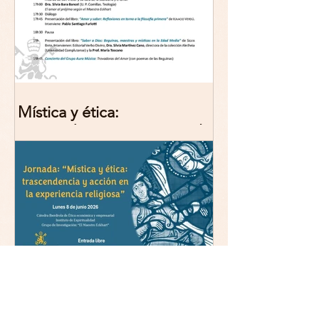
Mística y ética:
trascendencia y acción en la
experiencia religiosa.
Jornada y presentación del
libro: 8 de junio (lunes),
Comillas (Madrid) 19horas
Jornada: “Mística y ética:
trascendencia y acción en la