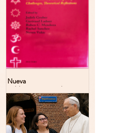
Nueva
publicación: De/colonizing
Theologies. Glocal Histories,
Contemporary Challenges,
Theoretical Reflections