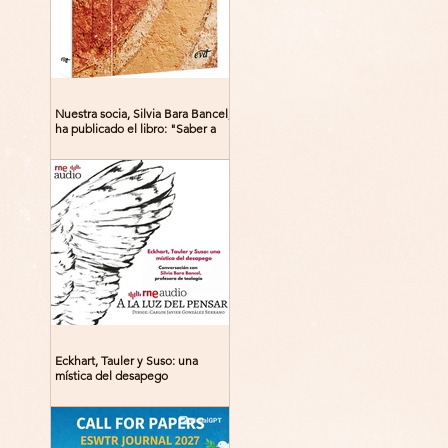
Nuestra socia, Silvia Bara Bancel,
ha publicado el libro: "Saber a
Dios. Beguinas, maestras y
místicas en la Edad Media"
Eckhart, Tauler y Suso: una
mística del desapego