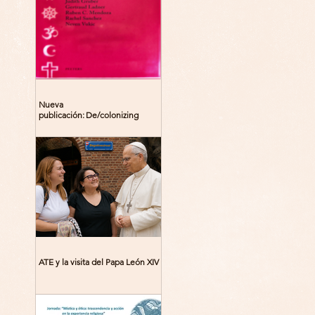
Nueva
publicación: De/colonizing
Theologies. Glocal Histories,
Contemporary Challenges,
Theoretical Reflections
ATE y la visita del Papa León XIV