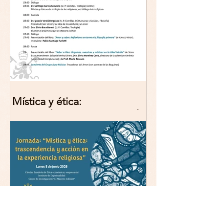
Mística y ética:
trascendencia y acción en la
experiencia religiosa.
Jornada y presentación del
libro: 8 de junio (lunes),
Comillas (Madrid) 19horas