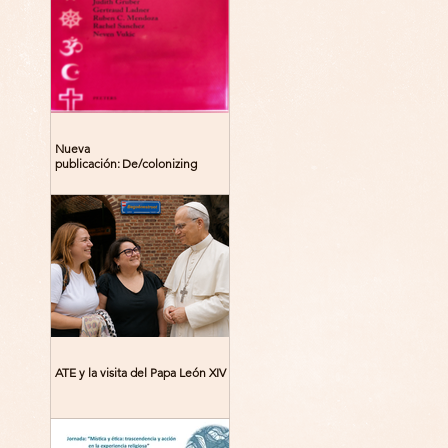
Nueva
publicación: De/colonizing
Theologies. Glocal Histories,
Contemporary Challenges,
Theoretical Reflections
ATE y la visita del Papa León XIV