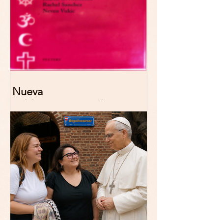
Nueva
publicación: De/colonizing
Theologies. Glocal Histories,
Contemporary Challenges,
Theoretical Reflections