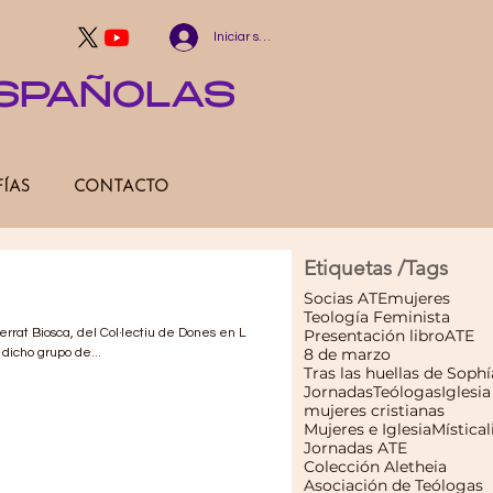
Iniciar sesión
ESPAÑOLAS
FÍAS
CONTACTO
Etiquetas /Tags
Socias ATE
mujeres
Teología Feminista
rat Biosca, del Col·lectiu de Dones en L
Presentación libro
ATE
8 de marzo
dicho grupo de...
Tras las huellas de Sophí
Jornadas
Teólogas
Iglesia
mujeres cristianas
Mujeres e Iglesia
Mística
Jornadas ATE
Colección Aletheia
Asociación de Teólogas