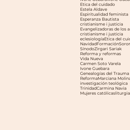
Etica del cuidado
Estela Aldave
Espiritualidad feminista
Esperanza Bautista
cristianisme i justicia
cristianisme i justicia
eclesiología
Etica del cu
Navidad
Formación
Soro
Sínodo
Zirgari Sariak
Reforma y reformas
Vida Nueva
Carmen Soto Varela
Ivone Guebara
Genealogías del Trauma
Reforma
Marciana Molin
investigación teológica
Trinidad
Carmina Navia
Mujeres católicas
liturgia