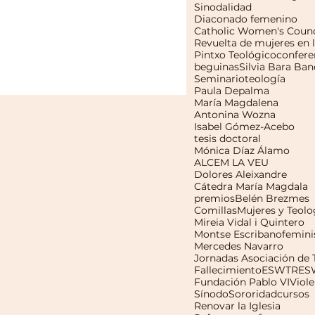
Sinodalidad
Diaconado femenino
Catholic Women's Counc
Pintxo Teológico
confere
beguinas
Silvia Bara Ban
Seminario
teología
Paula Depalma
María Magdalena
Antonina Wozna
Isabel Gómez-Acebo
tesis doctoral
Mónica Díaz Álamo
ALCEM LA VEU
Dolores Aleixandre
Cátedra María Magdala
premios
Belén Brezmes
Comillas
Mujeres y Teolo
Mireia Vidal i Quintero
Montse Escribano
femin
Mercedes Navarro
Fallecimiento
ESWTR
ES
Fundación Pablo VI
Viole
Sínodo
Sororidad
cursos
Renovar la Iglesia