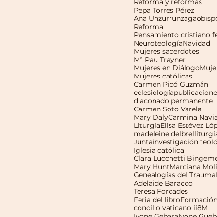
Reforma y reformas
Pepa Torres Pérez
Ana Unzurrunzaga
obisp
Reforma
Neuroteología
Navidad
Mujeres sacerdotes
Mª Pau Trayner
Mujeres en Diálogo
Muje
Mujeres católicas
Carmen Picó Guzmán
eclesiología
publicacione
diaconado permanente
Carmen Soto Varela
Mary Daly
Carmina Navi
Liturgia
Elisa Estévez Ló
madeleine delbrel
liturgi
Junta
investigación teol
Iglesia católica
Clara Lucchetti Bingem
Mary Hunt
Marciana Mol
Genealogías del Trauma
Adelaide Baracco
Teresa Forcades
Feria del libro
Formació
concilio vaticano ii
8M
Ivone Gebara
Ivone Gueb