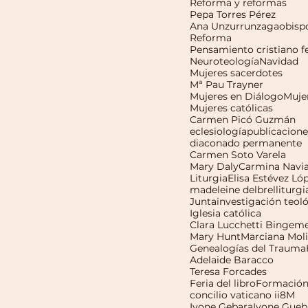
Reforma y reformas
Pepa Torres Pérez
Ana Unzurrunzaga
obisp
Reforma
Neuroteología
Navidad
Mujeres sacerdotes
Mª Pau Trayner
Mujeres en Diálogo
Muje
Mujeres católicas
Carmen Picó Guzmán
eclesiología
publicacione
diaconado permanente
Carmen Soto Varela
Mary Daly
Carmina Navi
Liturgia
Elisa Estévez Ló
madeleine delbrel
liturgi
Junta
investigación teol
Iglesia católica
Clara Lucchetti Bingem
Mary Hunt
Marciana Mol
Genealogías del Trauma
Adelaide Baracco
Teresa Forcades
Feria del libro
Formació
concilio vaticano ii
8M
Ivone Gebara
Ivone Gueb