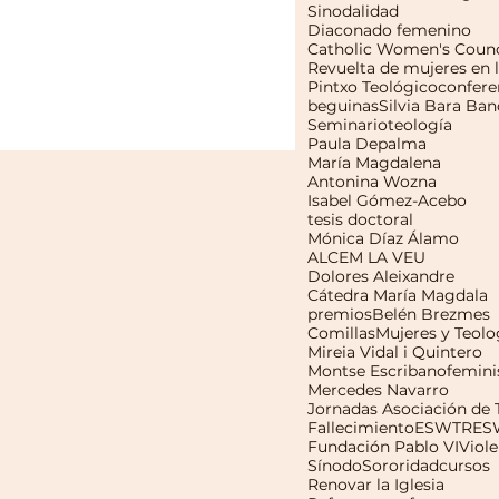
Sinodalidad
Diaconado femenino
Catholic Women's Counc
Pintxo Teológico
confere
beguinas
Silvia Bara Ban
Seminario
teología
Paula Depalma
María Magdalena
Antonina Wozna
Isabel Gómez-Acebo
tesis doctoral
Mónica Díaz Álamo
ALCEM LA VEU
Dolores Aleixandre
Cátedra María Magdala
premios
Belén Brezmes
Comillas
Mujeres y Teolo
Mireia Vidal i Quintero
Montse Escribano
femin
Mercedes Navarro
Fallecimiento
ESWTR
ES
Fundación Pablo VI
Viole
Sínodo
Sororidad
cursos
Renovar la Iglesia