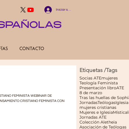
Iniciar sesión
ESPAÑOLAS
FÍAS
CONTACTO
Etiquetas /Tags
SAMIENTO
Socias ATE
mujeres
Teología Feminista
NISTA
Presentación libro
ATE
8 de marzo
STIANO FEMINISTA WEBINAR DE
Tras las huellas de Sophí
NSAMIENTO CRISTIANO FEMINISTA CON
Jornadas
Teólogas
Iglesia
mujeres cristianas
Mujeres e Iglesia
Mística
Jornadas ATE
Colección Aletheia
Asociación de Teólogas