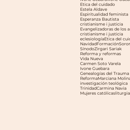
Etica del cuidado
Estela Aldave
Espiritualidad feminista
Esperanza Bautista
cristianisme i justicia
cristianisme i justicia
eclesiología
Etica del cu
Navidad
Formación
Soro
Sínodo
Zirgari Sariak
Reforma y reformas
Vida Nueva
Carmen Soto Varela
Ivone Guebara
Genealogías del Trauma
Reforma
Marciana Molin
investigación teológica
Trinidad
Carmina Navia
Mujeres católicas
liturgia