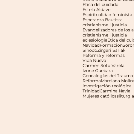
Etica del cuidado
Estela Aldave
Espiritualidad feminista
Esperanza Bautista
cristianisme i justicia
cristianisme i justicia
eclesiología
Etica del cu
Navidad
Formación
Soro
Sínodo
Zirgari Sariak
Reforma y reformas
Vida Nueva
Carmen Soto Varela
Ivone Guebara
Genealogías del Trauma
Reforma
Marciana Molin
investigación teológica
Trinidad
Carmina Navia
Mujeres católicas
liturgia