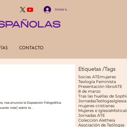
Iniciar sesión
ESPAÑOLAS
FÍAS
CONTACTO
Etiquetas /Tags
áfica Itinerante
Socias ATE
mujeres
Teología Feminista
s – La vida puede
Presentación libro
ATE
8 de marzo
Tras las huellas de Sophí
Jornadas
Teólogas
Iglesia
, nos anuncia la Exposición Fotográfica
mujeres cristianas
uede más”, sobre la...
Mujeres e Iglesia
Mística
Jornadas ATE
Colección Aletheia
Asociación de Teólogas