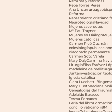
Reforma y reformas
Pepa Torres Pérez
Ana Unzurrunzaga
obisp
Reforma
Neuroteología
Navidad
Mujeres sacerdotes
Mª Pau Trayner
Mujeres en Diálogo
Muje
Mujeres católicas
Carmen Picó Guzmán
eclesiología
publicacione
diaconado permanente
Carmen Soto Varela
Mary Daly
Carmina Navi
Liturgia
Elisa Estévez Ló
madeleine delbrel
liturgi
Junta
investigación teol
Iglesia católica
Clara Lucchetti Bingem
Mary Hunt
Marciana Mol
Genealogías del Trauma
Adelaide Baracco
Teresa Forcades
Feria del libro
Formació
concilio vaticano ii
8M
Ivone Gebara
Ivone Gueb