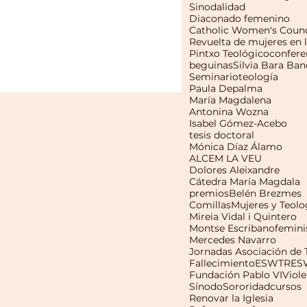
Sinodalidad
Diaconado femenino
Catholic Women's Counc
Pintxo Teológico
confere
beguinas
Silvia Bara Ban
Seminario
teología
Paula Depalma
María Magdalena
Antonina Wozna
Isabel Gómez-Acebo
tesis doctoral
Mónica Díaz Álamo
ALCEM LA VEU
Dolores Aleixandre
Cátedra María Magdala
premios
Belén Brezmes
Comillas
Mujeres y Teolo
Mireia Vidal i Quintero
Montse Escribano
femin
Mercedes Navarro
Fallecimiento
ESWTR
ES
Fundación Pablo VI
Viole
Sínodo
Sororidad
cursos
Renovar la Iglesia