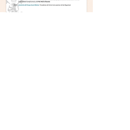
Mística y ética:
trascendencia y acción en la
experiencia religiosa.
Jornada y presentación del
libro: 8 de junio (lunes),
Comillas (Madrid) 19horas
Jornada: “Mística y ética:
trascendencia y acción en la
experiencia religiosa”