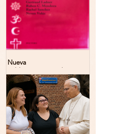
Nueva
publicación: De/colonizing
Theologies. Glocal Histories,
Contemporary Challenges,
Theoretical Reflections