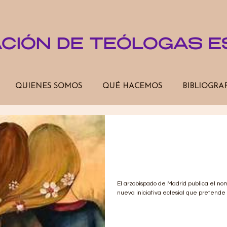
ACIÓN DE TEÓLOGAS 
QUIENES SOMOS
QUÉ HACEMOS
BIBLIOGRA
LA MESA DE LAS
IGLESIA DE MAD
ANDAR
El arzobispado de Madrid publica el no
nueva iniciativa eclesial que pretende d