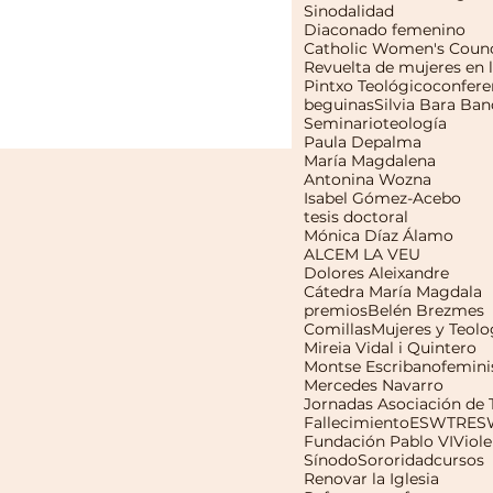
Sinodalidad
Diaconado femenino
Catholic Women's Counc
Pintxo Teológico
confere
beguinas
Silvia Bara Ban
Seminario
teología
Paula Depalma
María Magdalena
Antonina Wozna
Isabel Gómez-Acebo
tesis doctoral
Mónica Díaz Álamo
ALCEM LA VEU
Dolores Aleixandre
Cátedra María Magdala
premios
Belén Brezmes
Comillas
Mujeres y Teolo
Mireia Vidal i Quintero
Montse Escribano
femin
Mercedes Navarro
Fallecimiento
ESWTR
ES
Fundación Pablo VI
Viole
Sínodo
Sororidad
cursos
Renovar la Iglesia