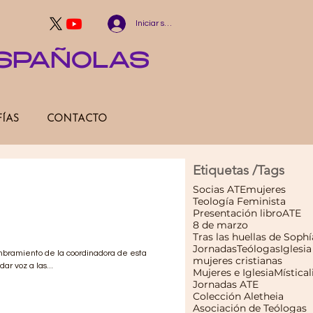
Iniciar sesión
ESPAÑOLAS
FÍAS
CONTACTO
Etiquetas /Tags
 MUJERES EN LA
Socias ATE
mujeres
Teología Feminista
RID ECHA A
Presentación libro
ATE
8 de marzo
Tras las huellas de Sophí
Jornadas
Teólogas
Iglesia
mbramiento de la coordinadora de esta
mujeres cristianas
ar voz a las...
Mujeres e Iglesia
Mística
Jornadas ATE
Colección Aletheia
Asociación de Teólogas