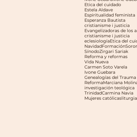
Etica del cuidado
Estela Aldave
Espiritualidad feminista
Esperanza Bautista
cristianisme i justicia
cristianisme i justicia
eclesiología
Etica del cu
Navidad
Formación
Soro
Sínodo
Zirgari Sariak
Reforma y reformas
Vida Nueva
Carmen Soto Varela
Ivone Guebara
Genealogías del Trauma
Reforma
Marciana Molin
investigación teológica
Trinidad
Carmina Navia
Mujeres católicas
liturgia