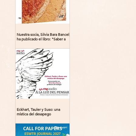
Nuestra socia, Silvia Bara Bancel,
ha publicado el libro: "Saber a
Dios. Beguinas, maestras y
místicas en la Edad Media"
Eckhart, Tauler y Suso: una
mística del desapego