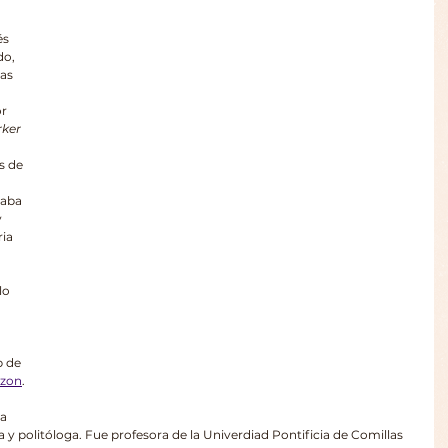
és 
do, 
as 
 
r 
rker
s de 
 
taba 
 
ia 
lo 
 de 
zon
.
a 
a y politóloga. Fue profesora de la Univerdiad Pontificia de Comillas 