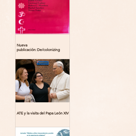
Nueva
publicación: De/colonizing
Theologies. Glocal Histories,
Contemporary Challenges,
Theoretical Reflections
ATE y la visita del Papa León XIV