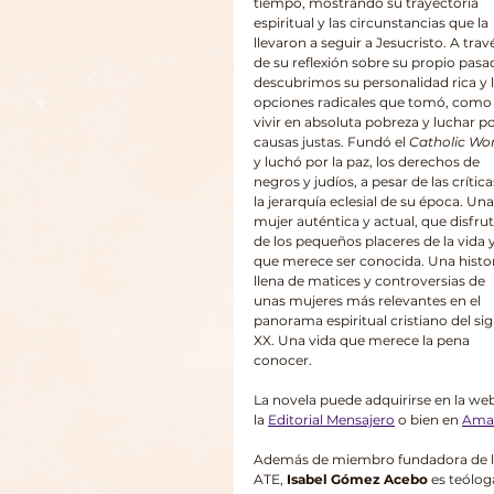
tiempo, mostrando su trayectoria 
espiritual y las circunstancias que la 
llevaron a seguir a Jesucristo. A trav
de su reflexión sobre su propio pasa
descubrimos su personalidad rica y l
opciones radicales que tomó, como
vivir en absoluta pobreza y luchar po
causas justas. Fundó el 
Catholic Wo
y luchó por la paz, los derechos de 
negros y judíos, a pesar de las crítica
la jerarquía eclesial de su época. Una
mujer auténtica y actual, que disfru
de los pequeños placeres de la vida y
que merece ser conocida. Una histor
llena de matices y controversias de 
unas mujeres más relevantes en el 
panorama espiritual cristiano del sig
XX. Una vida que merece la pena 
conocer.
La novela puede adquirirse en la web
la 
Editorial Mensajero
 o bien en 
Ama
Además de miembro fundadora de l
ATE, 
Isabel Gómez Acebo
 es teólog