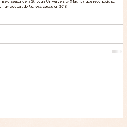
nsejo asesor de la St. Louis Univerversity (Madrid), que reconoció su 
con un doctorado 
honoris causa 
en 2018.