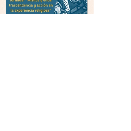
Jornada y presentación del
libro: 8 de junio (lunes),
Comillas (Madrid) 19horas
Jornada: “Mística y ética:
trascendencia y acción en la
experiencia religiosa”
La asociación Mulleres