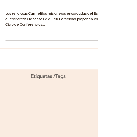
Ciclo de Conferencias
Las religiosas Carmelitas misioneras encargadas del Espai
d’Interioritat Francesc Palau en Barcelona proponen este
Ciclo de Conferencias...
Etiquetas /Tags